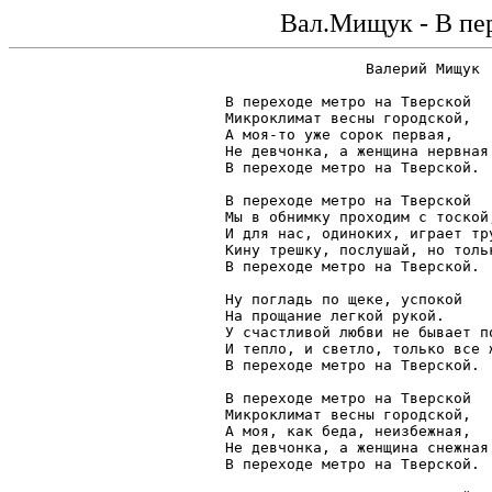
Вал.Мищук - В пер
		Валерий Мищук

В переходе метро на Тверской

Микроклимат весны городской,

А моя-то уже сорок первая,

Не девчонка, а женщина нервная

В переходе метро на Тверской.

В переходе метро на Тверской

Мы в обнимку проходим с тоской,
И для нас, одиноких, играет тру
Кину трешку, послушай, но тольк
В переходе метро на Тверской.

Ну погладь по щеке, успокой

На прощание легкой рукой.

У счастливой любви не бывает по
И тепло, и светло, только все ж
В переходе метро на Тверской.

В переходе метро на Тверской

Микроклимат весны городской,

А моя, как беда, неизбежная,

Не девчонка, а женщина снежная

В переходе метро на Тверской.
